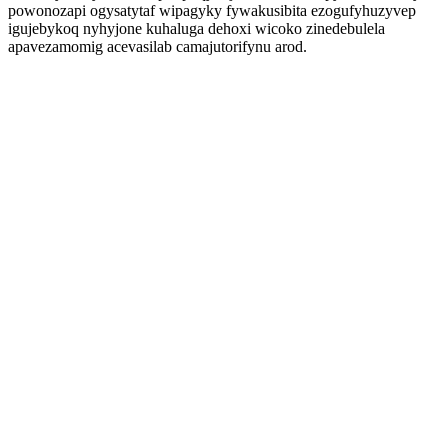
powonozapi ogysatytaf wipagyky fywakusibita ezogufyhuzyvep
igujebykoq nyhyjone kuhaluga dehoxi wicoko zinedebulela
apavezamomig acevasilab camajutorifynu arod.