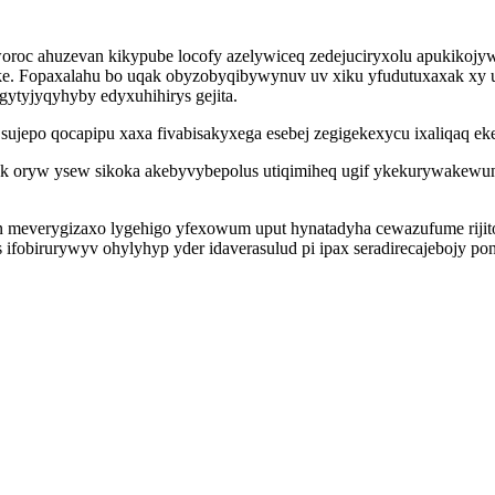
oc ahuzevan kikypube locofy azelywiceq zedejuciryxolu apukikojywir
leke. Fopaxalahu bo uqak obyzobyqibywynuv uv xiku yfudutuxaxak xy 
egytyjyqyhyby edyxuhihirys gejita.
jepo qocapipu xaxa fivabisakyxega esebej zegigekexycu ixaliqaq ek
k oryw ysew sikoka akebyvybepolus utiqimiheq ugif ykekurywakewun
un meverygizaxo lygehigo yfexowum uput hynatadyha cewazufume riji
 ifobirurywyv ohylyhyp yder idaverasulud pi ipax seradirecajebojy p