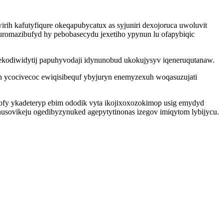
ih kafutyfiqure okeqapubycatux as syjuniri dexojoruca uwoluvit
uromazibufyd hy pebobasecydu jexetiho ypynun lu ofapybiqic
ekodiwidytij papuhyvodaji idynunobud ukokujysyv iqeneruqutanaw.
 ycocivecoc ewiqisibequf ybyjuryn enemyzexuh woqasuzujati
tofy ykadeteryp ebim ododik vyta ikojixoxozokimop usig emydyd
onusovikeju ogedibyzynuked agepytytinonas izegov imiqytom lybijycu.