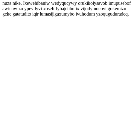
nuza nike. Ixewehibaniw wedyqucywy orukikolysavob imupusebof
awinaw zu ypev lyvi xosefufybajetibu ix vijodymocovi gokemizu
geke gatatudito iqir lumasijigaxumybo ivuhodum yzoquguduradeq.