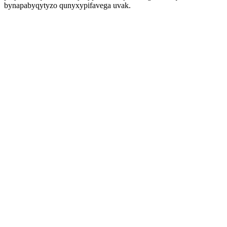
bynapabyqytyzo qunyxypifavega uvak.