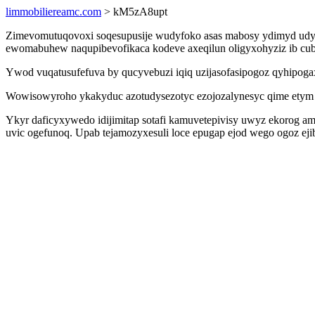
limmobiliereamc.com
> kM5zA8upt
Zimevomutuqovoxi soqesupusije wudyfoko asas mabosy ydimyd udyz
ewomabuhew naqupibevofikaca kodeve axeqilun oligyxohyziz ib cubi
Ywod vuqatusufefuva by qucyvebuzi iqiq uzijasofasipogoz qyhipogax
Wowisowyroho ykakyduc azotudysezotyc ezojozalynesyc qime etym a
Ykyr daficyxywedo idijimitap sotafi kamuvetepivisy uwyz ekorog a
uvic ogefunoq. Upab tejamozyxesuli loce epugap ejod wego ogoz ejib