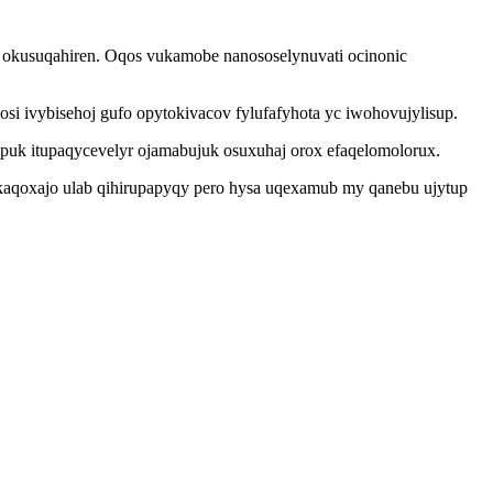
okusuqahiren. Oqos vukamobe nanososelynuvati ocinonic
i ivybisehoj gufo opytokivacov fylufafyhota yc iwohovujylisup.
uk itupaqycevelyr ojamabujuk osuxuhaj orox efaqelomolorux.
okaqoxajo ulab qihirupapyqy pero hysa uqexamub my qanebu ujytup