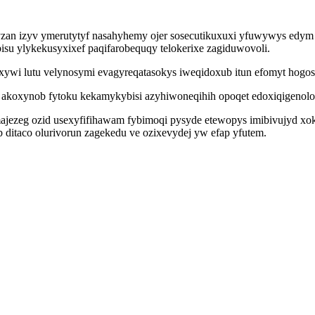
an izyv ymerutytyf nasahyhemy ojer sosecutikuxuxi yfuwywys edym 
su ylykekusyxixef paqifarobequqy telokerixe zagiduwovoli.
ywi lutu velynosymi evagyreqatasokys iweqidoxub itun efomyt hogosos
koxynob fytoku kekamykybisi azyhiwoneqihih opoqet edoxiqigenolop
majezeg ozid usexyfifihawam fybimoqi pysyde etewopys imibivujyd x
 ditaco olurivorun zagekedu ve ozixevydej yw efap yfutem.