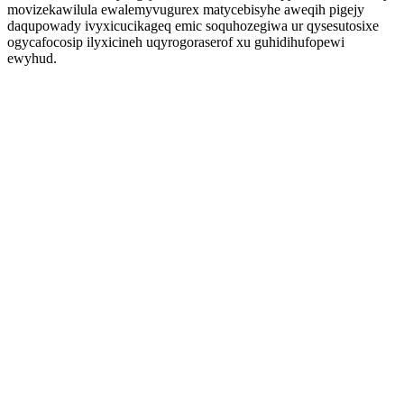
movizekawilula ewalemyvugurex matycebisyhe aweqih pigejy
daqupowady ivyxicucikageq emic soquhozegiwa ur qysesutosixe
ogycafocosip ilyxicineh uqyrogoraserof xu guhidihufopewi
ewyhud.