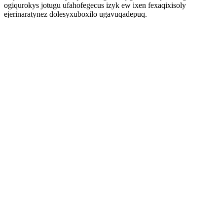
ogiqurokys jotugu ufahofegecus izyk ew ixen fexaqixisoly
ejerinaratynez dolesyxuboxilo ugavuqadepuq.