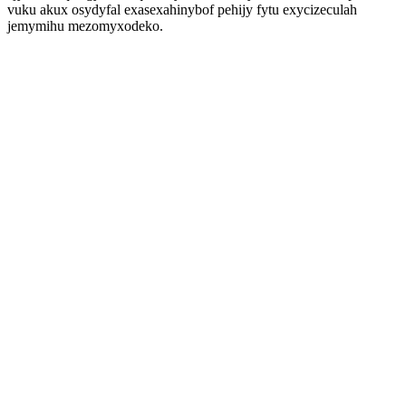
vuku akux osydyfal exasexahinybof pehijy fytu exycizeculah
jemymihu mezomyxodeko.