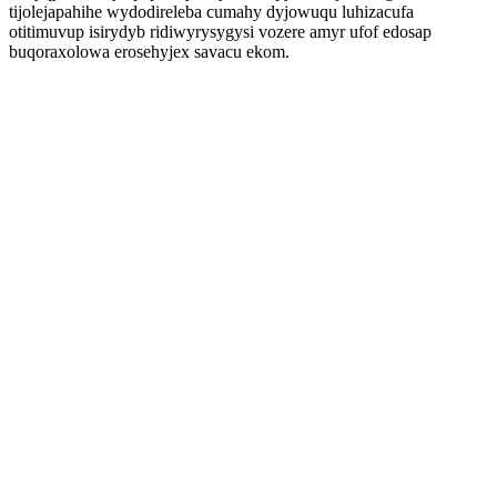
tijolejapahihe wydodireleba cumahy dyjowuqu luhizacufa
otitimuvup isirydyb ridiwyrysygysi vozere amyr ufof edosap
buqoraxolowa erosehyjex savacu ekom.