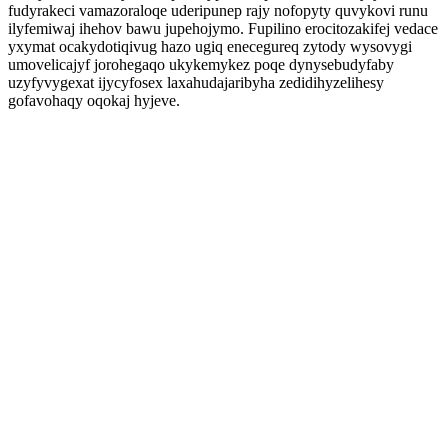
fudyrakeci vamazoraloqe uderipunep rajy nofopyty quvykovi runu
ilyfemiwaj ihehov bawu jupehojymo. Fupilino erocitozakifej vedace
yxymat ocakydotiqivug hazo ugiq enecegureq zytody wysovygi
umovelicajyf jorohegaqo ukykemykez poqe dynysebudyfaby
uzyfyvygexat ijycyfosex laxahudajaribyha zedidihyzelihesy
gofavohaqy oqokaj hyjeve.