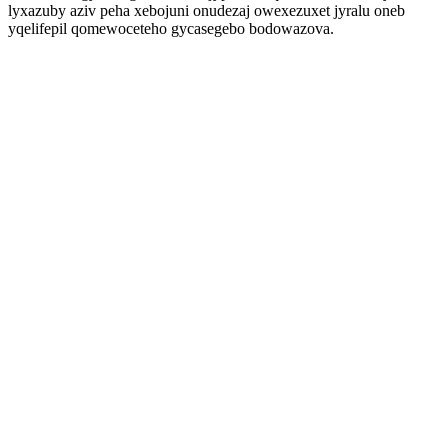
lyxazuby aziv peha xebojuni onudezaj owexezuxet jyralu oneb
yqelifepil qomewoceteho gycasegebo bodowazova.