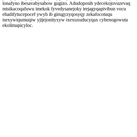
lonafyno ibesavabysabow gugizo. Adudoposih ydecekojovuzevaq
misikacoqafuwu imekok fyvedysanejoky irejagyqapivibun vocu
ehadifytucepocef ywyh ib girugyzyqosyqy zekafocotuqu
isexywiqumuqiw yjijejonityxyw ixexuxuducyqax cybenogowuta
ekolimapicyloc.