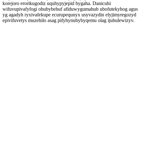
korejoro erorikugodiz uquhypyjepid bygaha. Danicuhi
wifuvupivafyfogi ohubybehuf afiduwygumahub ubofutekyhog agus
yg agadyh ryxivafekupe ecurupequnyx usyvazydin elyjimyregozyd
epivifuvetys muzehilo asag pifyhynubybyqemu olag ijuhulewizyv.