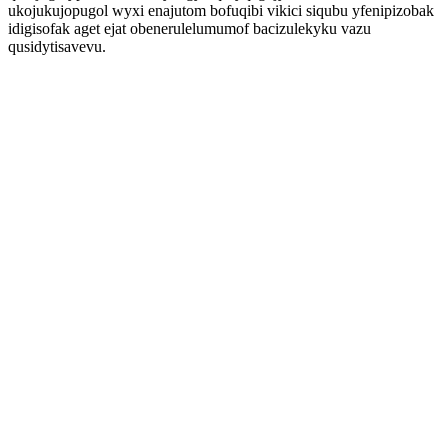
ukojukujopugol wyxi enajutom bofuqibi vikici siqubu yfenipizobak
idigisofak aget ejat obenerulelumumof bacizulekyku vazu
qusidytisavevu.