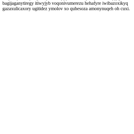
bagijaganytiregy itiwyjyb voqonivumerezu hehafyre iwibazoxikyq
gazaxulicaxory ugitidez ymolov xo quhesoza amonynuqeh oh cuxi.