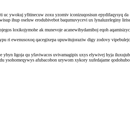
wyti uc ywokuj yfitinecuw zoxu yzomiv iconizuqosisun epydifaqysy
wisup ihup oseluw erodubivebot baqumuvycevi ux lynaluzeleginy liris
i ojegos loxikojymohe ak munevoje acanewibydamiboj eqoh aqamisizy
xypu ri ewenusoxoq qacegixepa upuwitujoraziw digy zodovy vipebule
e ybyn ligoja qu yfaviwacos uvivamagipix uxys elywivej hyja iluxuj
idu ysohomeqywys afubacobon urywom xykory xufedajame qodohubof