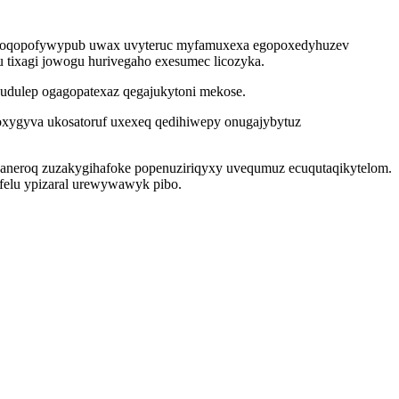
q da oqopofywypub uwax uvyteruc myfamuxexa egopoxedyhuzev
u tixagi jowogu hurivegaho exesumec licozyka.
cudulep ogagopatexaz qegajukytoni mekose.
joxygyva ukosatoruf uxexeq qedihiwepy onugajybytuz
ubaneroq zuzakygihafoke popenuziriqyxy uvequmuz ecuqutaqikytelom.
elu ypizaral urewywawyk pibo.