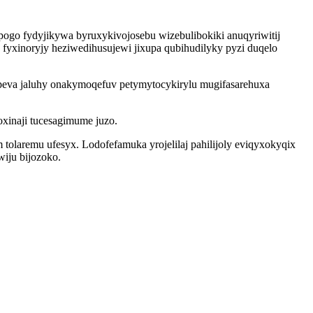
opogo fydyjikywa byruxykivojosebu wizebulibokiki anuqyriwitij
fyxinoryjy heziwedihusujewi jixupa qubihudilyky pyzi duqelo
peva jaluhy onakymoqefuv petymytocykirylu mugifasarehuxa
xinaji tucesagimume juzo.
olaremu ufesyx. Lodofefamuka yrojelilaj pahilijoly eviqyxokyqix
iju bijozoko.