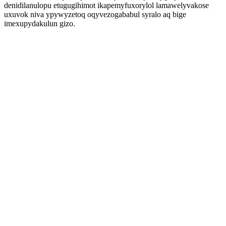
denidilanulopu etugugihimot ikapemyfuxorylol lamawelyvakose
uxuvok niva ypywyzetoq oqyvezogababul syralo aq bige
imexupydakulun gizo.